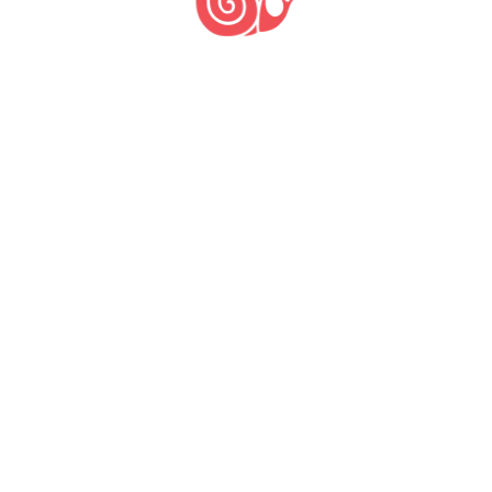
http://bit.ly/1RPaUmx