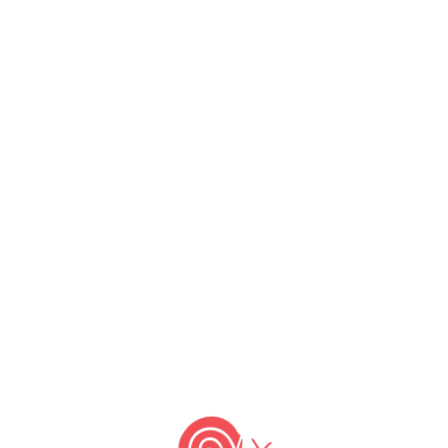
 publicou novo livro de Carlo
de – Slow food – histórias de
ação”
ertação passam pelos agricultores, pela
e pelo empoderamento das populações mais
são peças fundamentais para melhorar as
lizado, no qual a fome ainda não foi
a não sendo respeitada. É nesse sentido que
 da Terra Madre, em busca da libertação
re os projetos desenvolvidos em diversas
os do movimento Slow Food quanto por
ade de sua região, incluindo políticos e
 No decorrer da leitura, você se
u e com o que ainda pode ocorrer no mundo