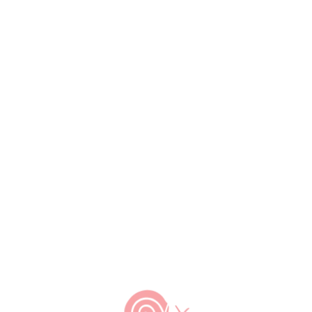
o grupo de trabalho.
pecialista ambiental e ativista alimentar.
 públicas de proteção da biodiversidade e
ricional. Atualmente é porta-voz da
mento da Sociobiodiversidade da Mata
de
e integra a
Comunidade Levante Slow
niabahr@gmail.com
tos e Notícias