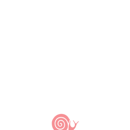
realidades das culturas sujeitas à marginalização
durante a história brasileira, em especial negras
e indígenas. Assim, são necessários
POSICIONAMENTO e ATITUDE antirracistas, haja
vista seus impactos nas vidas destas populações
e o comprometimento de seus saberes, práticas
e sistemas alimentares bons, limpos e justos
para todes.
TAGS:
Antirracismo Slow Food