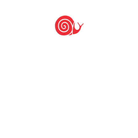
Food, em todo território nacional.
A proteção da sociobiodiversidade e das suas
culturas alimentares, tão caras ao movimento
internacional do Slow Food, implica
necessariamente no afinamento cotidiano do
olhar, individual e coletivo, sobre o legado e as
realidades das culturas sujeitas à marginalização
durante a história brasileira, em especial negras
e indígenas. Assim, são necessários
POSICIONAMENTO e ATITUDE antirracistas, haja
vista seus impactos nas vidas destas populações
e o comprometimento de seus saberes, práticas
e sistemas alimentares bons, limpos e justos
para todes.