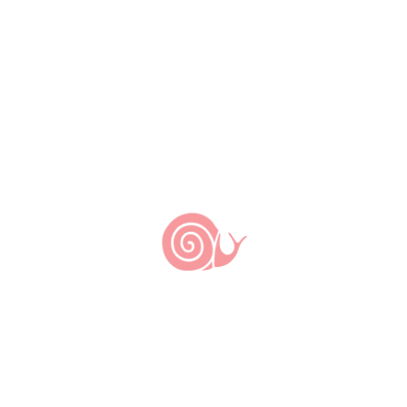
Porta-voz: Joacir Magini |
Coordenadores: Gilson Barros, Cristiano
Lanza, Gabriel Menezes, Alzira Pellegrini,
Ana Tomazoni
Contatos
Instituto Auá
Outras Comunidades