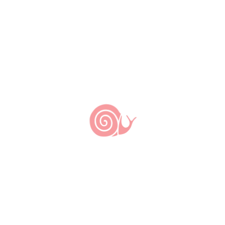
Porta-voz e representantes
Porta-voz: Fernando Rangel |
Coordenadores: Antônio Augusto
Santos, Renato Bedore, Glenn Makuta,
Ligia Meneguello, Maria Conceição
Oliveira
O Levante Slow Food Brasil gera incidência
indireta sobre os nós e projetos da rede dos
quais seus membros são oriundos, capacitando-
os e qualificando sua atuação territorial dentro e
fora da rede.